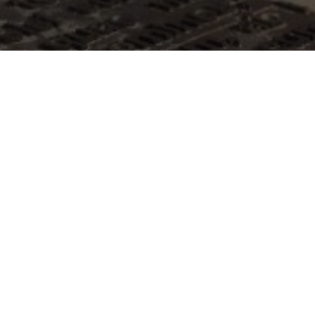
Previous
Restauration et mise en valeur de
la salle des Maréchaux au Château
de Duras