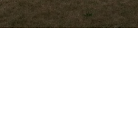
Previous
e sur cintre sur v