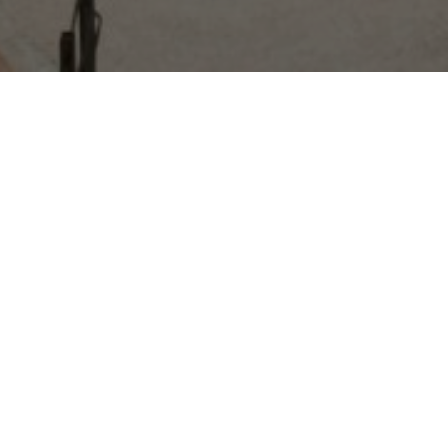
Previous
Création d’une ouverture en
brique foraine dans un ancien mur
du rempart à Moissac